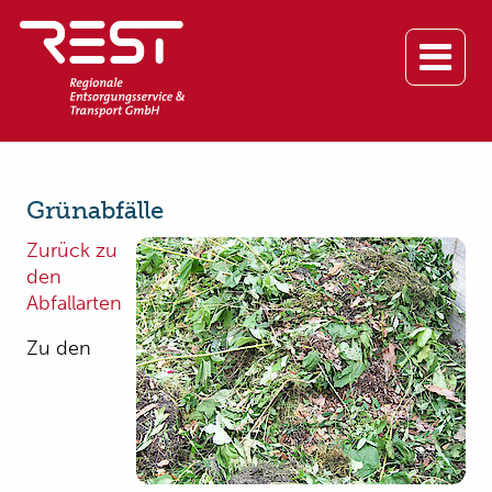
Grünabfälle
Zurück zu
den
Abfallarten
Zu den